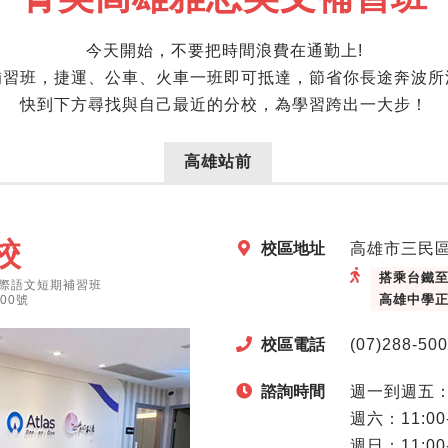
今天開始，不要把時間浪費在通勤上!
補習班，捷運、公車、火車一班即可抵達，節省你長途奔波所
快到下方尋找與自己最近的分校，為學習跨出一大步！
高雄站前
校
校區地址
高雄市三民區
搭乘台鐵至
際語文短期補習班
高雄中學
00號
校區電話
(07)288-50
諮詢時間
週一到週五：13
週六：11:00-
週日：11:00-