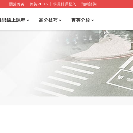
關於菁英
菁英PLUS
學員排課登入
預約諮詢
雅思線上課程
高分技巧
菁英分校